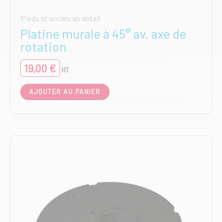
Pieds et socles au détail
Platine murale à 45° av. axe de
rotation
19,00
€
HT
AJOUTER AU PANIER