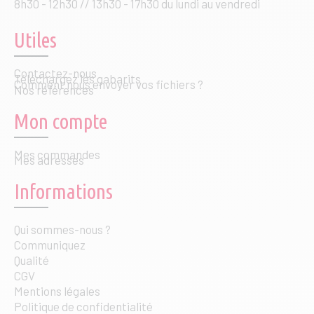
8h30 - 12h30 // 13h30 - 17h30 du lundi au vendredi
Utiles
Contactez-nous
Téléchargez les gabarits
Comment nous envoyer vos fichiers ?
Nos références
Mon compte
Mes commandes
Mes adresses
Informations
Qui sommes-nous ?
Communiquez
Qualité
CGV
Mentions légales
Politique de confidentialité