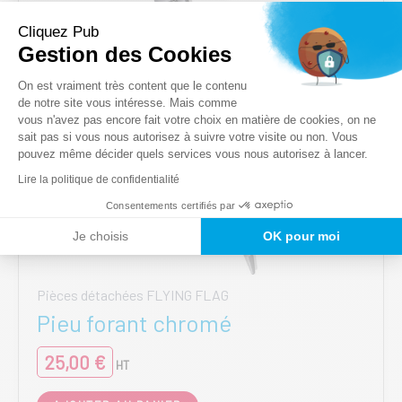
Cliquez Pub
Gestion des Cookies
Plateforme de Gestion du Consentem
On est vraiment très content que le contenu
de notre site vous intéresse. Mais comme
vous n'avez pas encore fait votre choix en matière de cookies, on ne
Axeptio consent
sait pas si vous nous autorisez à suivre votre visite ou non. Vous
pouvez même décider quels services vous nous autorisez à lancer.
Lire la politique de confidentialité
Consentements certifiés par
Je choisis
OK pour moi
Pièces détachées FLYING FLAG
Pieu forant chromé
25,00
€
HT