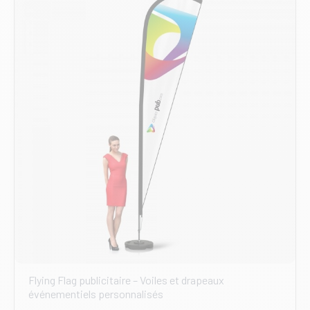
options
peuvent
être
choisies
sur
la
page
du
produit
Flying Flag publicitaire – Voiles et drapeaux
événementiels personnalisés