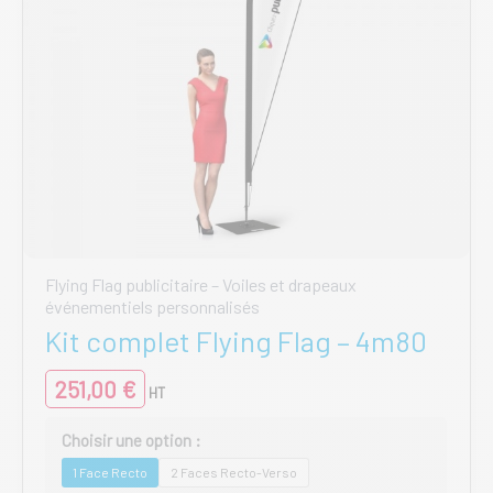
du
produit
Flying Flag publicitaire – Voiles et drapeaux
événementiels personnalisés
Kit complet Flying Flag – 4m80
251,00
€
HT
1 Face Recto
2 Faces Recto-Verso