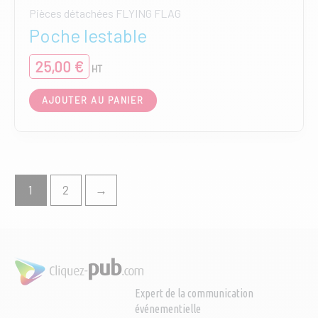
Pièces détachées FLYING FLAG
Poche lestable
25,00
€
HT
AJOUTER AU PANIER
1
2
→
Expert de la communication
événementielle