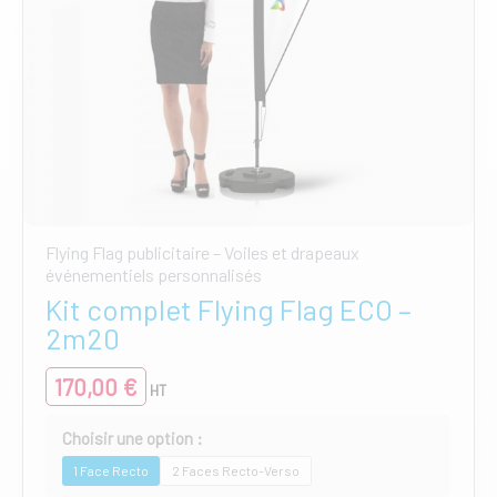
Flying Flag publicitaire – Voiles et drapeaux
événementiels personnalisés
Kit complet Flying Flag ECO –
2m20
170,00
€
HT
1 Face Recto
2 Faces Recto-Verso