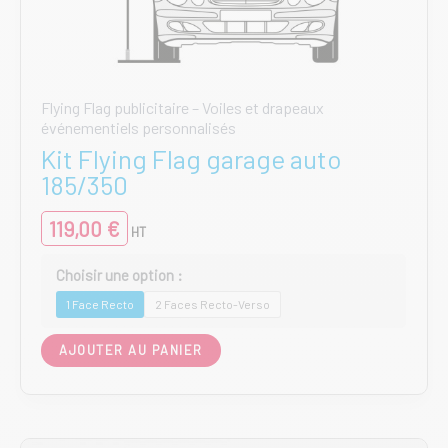
Flying Flag publicitaire – Voiles et drapeaux
événementiels personnalisés
Kit Flying Flag garage auto
185/350
119,00
€
HT
1 Face Recto
2 Faces Recto-Verso
Ce
AJOUTER AU PANIER
produit
a
plusieurs
variations.
Les