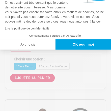
Plateforme de Gestion du Consentem
On est vraiment très content que le contenu
de notre site vous intéresse. Mais comme
vous n'avez pas encore fait votre choix en matière de cookies, on ne
Axeptio consent
sait pas si vous nous autorisez à suivre votre visite ou non. Vous
pouvez même décider quels services vous nous autorisez à lancer.
Flying Flag publicitaire – Voiles et drapeaux
événementiels personnalisés
Lire la politique de confidentialité
Mini Flying Flag d’intérieur 1m40
Consentements certifiés par
Je choisis
OK pour moi
45,00
€
HT
1 Face Recto
2 Faces Recto-Verso
Ce
AJOUTER AU PANIER
produit
a
plusieurs
variations.
Les
options