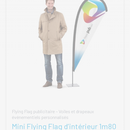
peuvent
être
choisies
sur
la
page
du
produit
Flying Flag publicitaire – Voiles et drapeaux
événementiels personnalisés
Mini Flying Flag d’intérieur 1m80