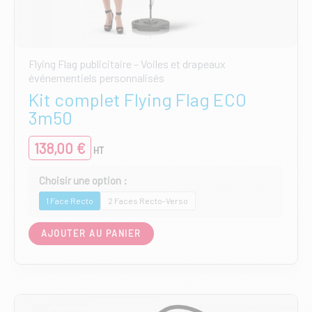
Flying Flag publicitaire – Voiles et drapeaux
événementiels personnalisés
Kit complet Flying Flag ECO
3m50
138,00
€
HT
1 Face Recto
2 Faces Recto-Verso
Ce
AJOUTER AU PANIER
produit
a
plusieurs
variations.
Les