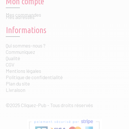
Mon compte
Mes commandes
Mes adresses
Informations
Qui sommes-nous ?
Communiquez
Qualité
CGV
Mentions légales
Politique de confidentialité
Plan du site
Livraison
©2025 Cliquez-Pub - Tous droits réservés