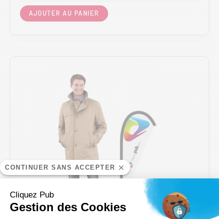
Ce
AJOUTER AU PANIER
produit
a
plusieurs
variations.
Les
options
peuvent
être
choisies
sur
la
page
du
produit
CONTINUER SANS ACCEPTER
Cliquez Pub
Gestion des Cookies