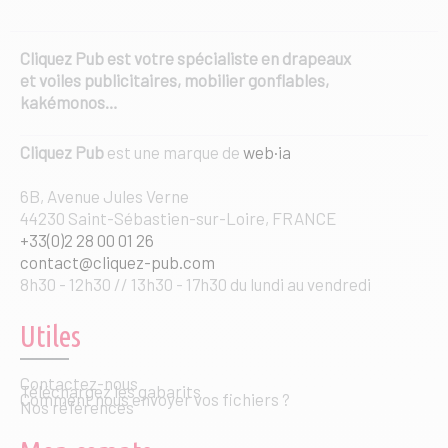
Cliquez Pub est votre spécialiste en drapeaux
et voiles publicitaires, mobilier gonflables,
kakémonos…
Cliquez Pub
est une marque de
web·ia
6B, Avenue Jules Verne
44230 Saint-Sébastien-sur-Loire, FRANCE
+33(0)2 28 00 01 26
contact@cliquez-pub.com
8h30 - 12h30 // 13h30 - 17h30 du lundi au vendredi
Utiles
Contactez-nous
Téléchargez les gabarits
Comment nous envoyer vos fichiers ?
Nos références