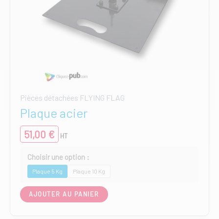
Pièces détachées FLYING FLAG
Plaque acier
51,00
€
HT
Plaque 5 Kg
Plaque 10 Kg
Ce
AJOUTER AU PANIER
produit
a